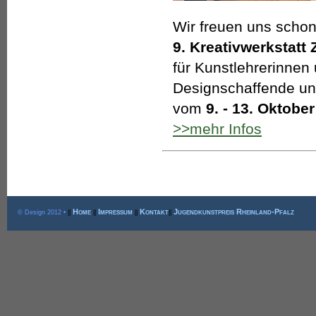
Wir freuen uns schon
9. Kreativwerkstatt
für Kunstlehrerinnen
Designschaffende und
vom
9. - 13. Oktobe
>>mehr Infos
Home
Impressum
Kontakt
Jugendkunstpreis Rheinland-Pfalz
© Design 2012 •
||
||
||
||